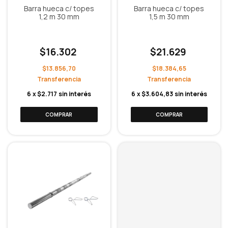
Barra hueca c/ topes
Barra hueca c/ topes
1,2 m 30 mm
1,5 m 30 mm
$16.302
$21.629
$13.856,70
$18.384,65
6
x
$2.717
sin interés
6
x
$3.604,83
sin interés