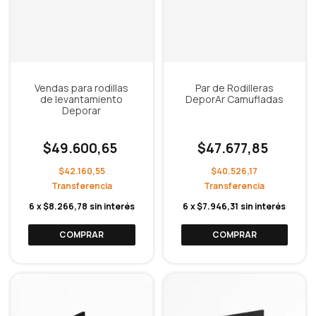
Vendas para rodillas
Par de Rodilleras
de levantamiento
DeporAr Camufladas
Deporar
$49.600,65
$47.677,85
$42.160,55
$40.526,17
6
x
$8.266,78
sin interés
6
x
$7.946,31
sin interés
COMPRAR
COMPRAR