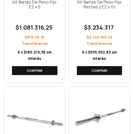
Kit Barras De Peso Fijo
Kit Barras De Peso Fijo
EZ x 5
Rectas y EZ x 10
$1.081.316,25
$3.234.317
$919.118,81
$2.749.169,45
6
x
$180.219,38
sin
6
x
$539.052,83
sin
interés
interés