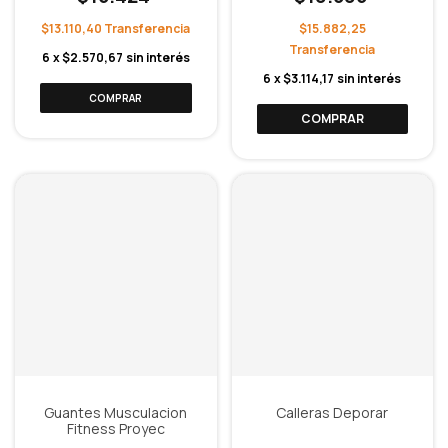
$13.110,40
$15.882,25
6
x
$2.570,67
sin interés
6
x
$3.114,17
sin interés
COMPRAR
Guantes Musculacion
Calleras Deporar
Fitness Proyec