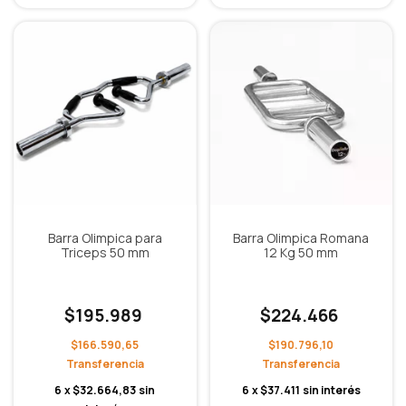
Barra Olimpica para
Barra Olimpica Romana
Triceps 50 mm
12 Kg 50 mm
$195.989
$224.466
$166.590,65
$190.796,10
6
x
$32.664,83
sin
6
x
$37.411
sin interés