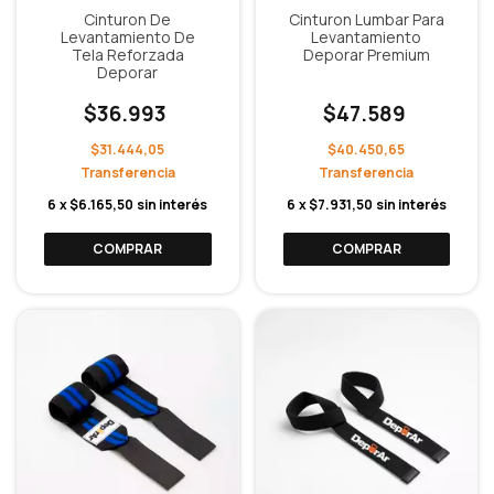
Cinturon De
Cinturon Lumbar Para
Levantamiento De
Levantamiento
Tela Reforzada
Deporar Premium
Deporar
$36.993
$47.589
$31.444,05
$40.450,65
6
x
$6.165,50
sin interés
6
x
$7.931,50
sin interés
COMPRAR
COMPRAR