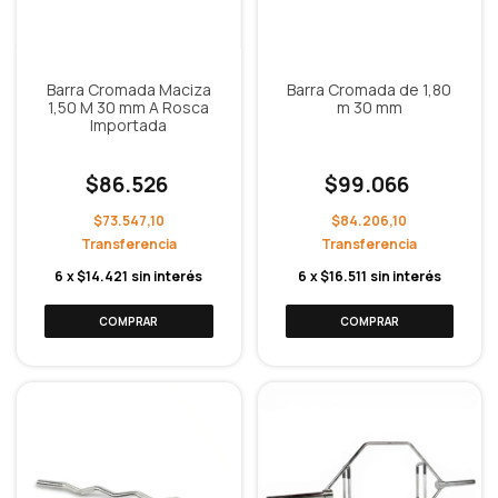
Barra Cromada Maciza
Barra Cromada de 1,80
1,50 M 30 mm A Rosca
m 30 mm
Importada
$86.526
$99.066
$73.547,10
$84.206,10
6
x
$14.421
sin interés
6
x
$16.511
sin interés