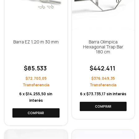
Barra EZ 1,20 m 30 mm
Barra Olimpica
Hexagonal Trap Bar
180 cm
$85.533
$442.411
$72.703,05
$376.049,35
6
x
$14.255,50
sin
6
x
$73.735,17
sin interés
interés