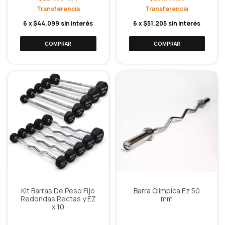
6
x
$44.099
sin interés
6
x
$51.205
sin interés
Kit Barras De Peso Fijo
Barra Olimpica Ez 50
Redondas Rectas y EZ
mm
x 10