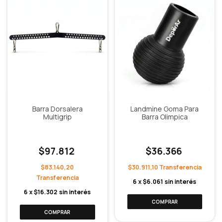
Barra Dorsalera
Landmine Goma Para
Multigrip
Barra Olimpica
$97.812
$36.366
$83.140,20
$30.911,10
6
x
$6.061
sin interés
6
x
$16.302
sin interés