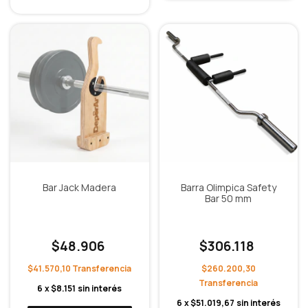
Bar Jack Madera
Barra Olimpica Safety
Bar 50 mm
$48.906
$306.118
$41.570,10
$260.200,30
6
x
$8.151
sin interés
6
x
$51.019,67
sin interés