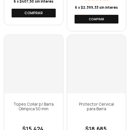
6
x
$407,50
sin interés
6
x
$2.399,33
sin interés
COMPRAR
Topes Collar p/ Barra
Protector Cervical
Olimpica 50 mm
para Barra
$15.424
$18.685