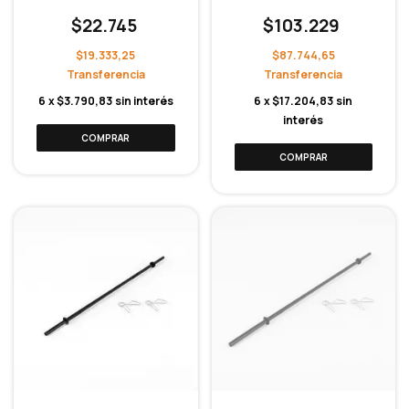
$22.745
$103.229
$19.333,25
$87.744,65
6
x
$3.790,83
sin interés
6
x
$17.204,83
sin
interés