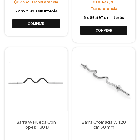
$117.249
$48.434,70
6
x
$22.990
sin interés
6
x
$9.497
sin interés
Barra W Hueca Con
Barra Cromada W 120
Topes 1.30 M
cm 30 mm