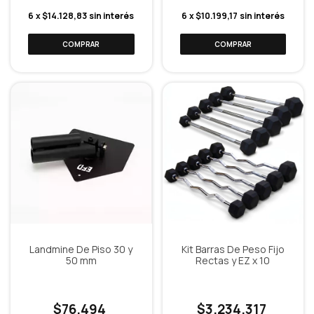
6
x
$14.128,83
sin interés
6
x
$10.199,17
sin interés
Landmine De Piso 30 y
Kit Barras De Peso Fijo
50 mm
Rectas y EZ x 10
$76.494
$3.234.317