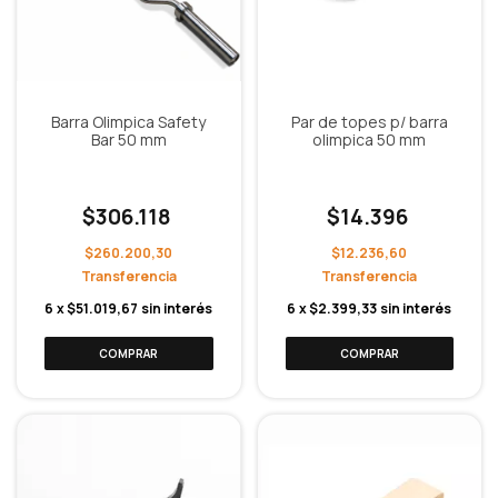
Barra Olimpica Safety
Par de topes p/ barra
Bar 50 mm
olimpica 50 mm
$306.118
$14.396
$260.200,30
$12.236,60
6
x
$51.019,67
sin interés
6
x
$2.399,33
sin interés