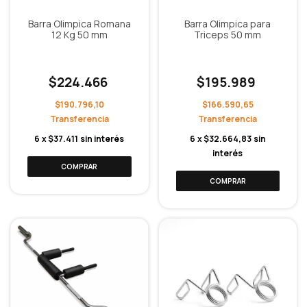
Barra Olimpica Romana
Barra Olimpica para
12 Kg 50 mm
Triceps 50 mm
$224.466
$195.989
$190.796,10
$166.590,65
6
x
$37.411
sin interés
6
x
$32.664,83
sin
interés