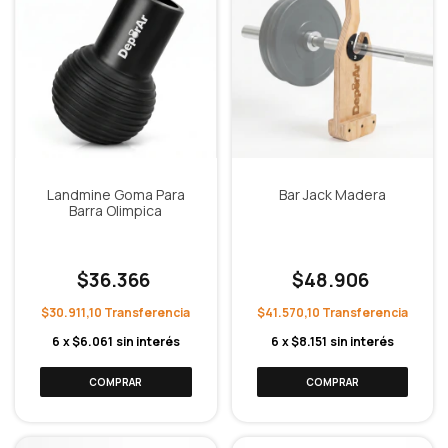
Landmine Goma Para
Bar Jack Madera
Barra Olimpica
$36.366
$48.906
$30.911,10
$41.570,10
6
x
$6.061
sin interés
6
x
$8.151
sin interés