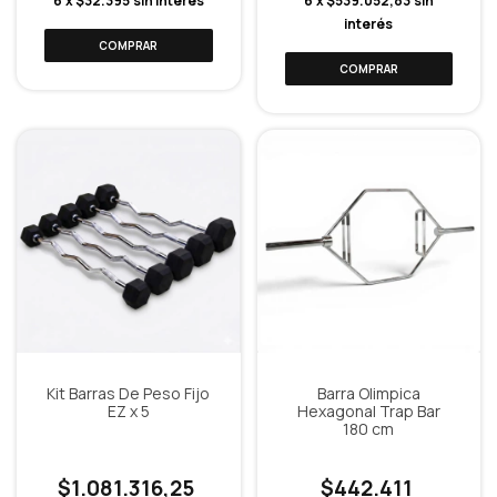
6
x
$32.395
sin interés
6
x
$539.052,83
sin
interés
Kit Barras De Peso Fijo
Barra Olimpica
EZ x 5
Hexagonal Trap Bar
180 cm
$1.081.316,25
$442.411