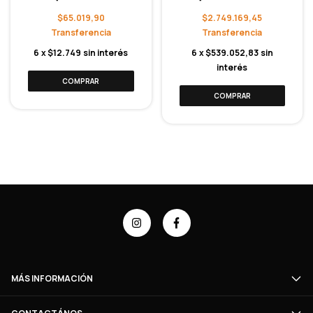
$65.019,90
$2.749.169,45
6
x
$12.749
sin interés
6
x
$539.052,83
sin
interés
MÁS INFORMACIÓN