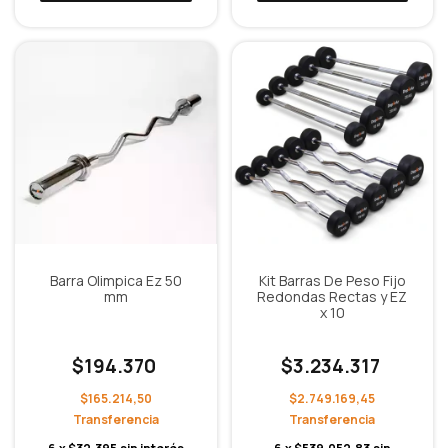
Barra Olimpica Ez 50
Kit Barras De Peso Fijo
mm
Redondas Rectas y EZ
x 10
$194.370
$3.234.317
$165.214,50
$2.749.169,45