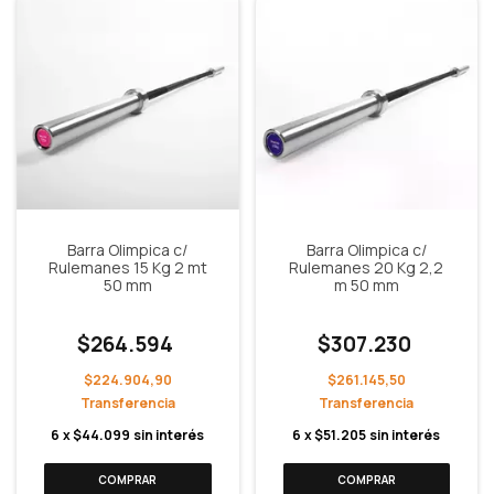
Barra Olimpica c/
Barra Olimpica c/
Rulemanes 15 Kg 2 mt
Rulemanes 20 Kg 2,2
50 mm
m 50 mm
$264.594
$307.230
$224.904,90
$261.145,50
6
x
$44.099
sin interés
6
x
$51.205
sin interés