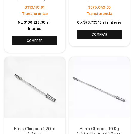
$919.118,81
$376.049,35
6
x
$180.219,38
sin
6
x
$73.735,17
sin interés
interés
Barra Olimpica 1,20 m
Barra Olimpica 10 Kg
50 mm
1,70 m Nacional 50 mm