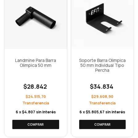
Landmine Para Barra
Soporte Barra Olimpica
Olimpica 50 mm
50 mm Individual Tipo
Percha
$28.842
$34.834
$24.515,70
$29.608,90
6
x
$4.807
sin interés
6
x
$5.805,67
sin interés