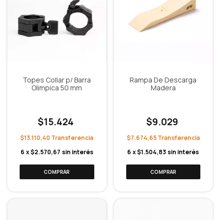
Topes Collar p/ Barra
Rampa De Descarga
Olimpica 50 mm
Madera
$15.424
$9.029
$13.110,40
$7.674,65
6
x
$2.570,67
sin interés
6
x
$1.504,83
sin interés