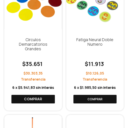
Circulos
Fatiga Neural Doble
Demarcatorios
Numero
Grandes
$35.651
$11.913
$30.303,35
$10.126,05
6
x
$5.941,83
sin interés
6
x
$1.985,50
sin interés
COMPRAR