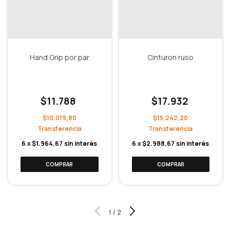
Hand Grip por par
Cinturon ruso
$11.788
$17.932
$10.019,80
$15.242,20
6
x
$1.964,67
sin interés
6
x
$2.988,67
sin interés
1
/
2