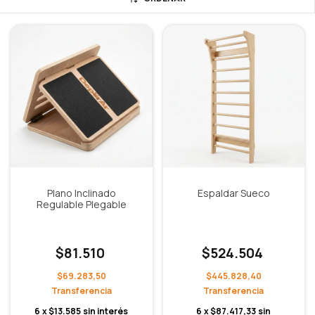
Plano Inclinado
Espaldar Sueco
Regulable Plegable
$81.510
$524.504
$69.283,50
$445.828,40
6
x
$13.585
sin interés
6
x
$87.417,33
sin