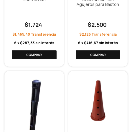
Agujeros para Baston
$1.724
$2.500
$1.465,40
$2.125
6
x
$287,33
sin interés
6
x
$416,67
sin interés