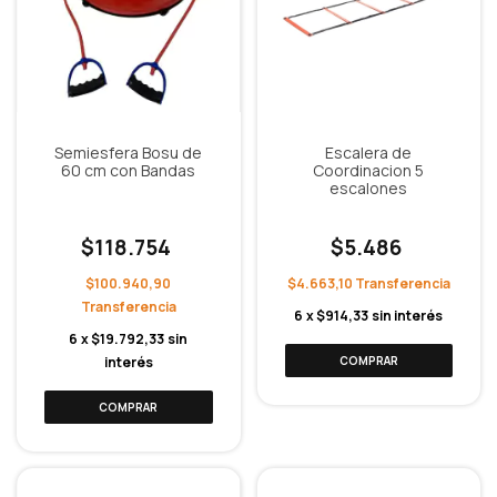
Semiesfera Bosu de
Escalera de
60 cm con Bandas
Coordinacion 5
escalones
$118.754
$5.486
$100.940,90
$4.663,10
6
x
$914,33
sin interés
6
x
$19.792,33
sin
interés