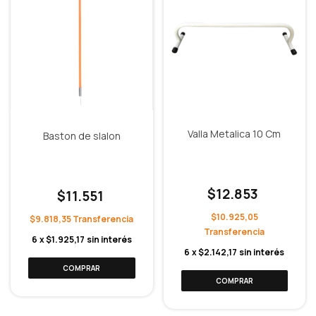
Valla Metalica 10 Cm
Baston de slalon
$12.853
$11.551
$10.925,05
$9.818,35
6
x
$1.925,17
sin interés
6
x
$2.142,17
sin interés