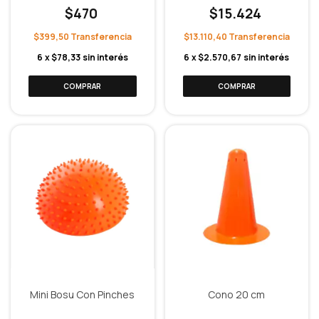
$470
$15.424
$399,50
$13.110,40
6
x
$78,33
sin interés
6
x
$2.570,67
sin interés
Mini Bosu Con Pinches
Cono 20 cm