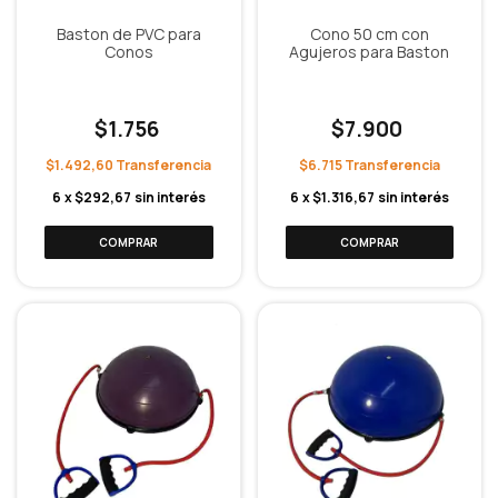
Baston de PVC para
Cono 50 cm con
Conos
Agujeros para Baston
$1.756
$7.900
$1.492,60
$6.715
6
x
$292,67
sin interés
6
x
$1.316,67
sin interés