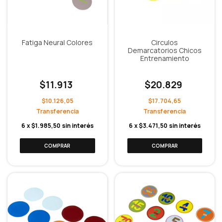
Fatiga Neural Colores
Circulos
Demarcatorios Chicos
Entrenamiento
$11.913
$20.829
$10.126,05
$17.704,65
6
x
$1.985,50
sin interés
6
x
$3.471,50
sin interés