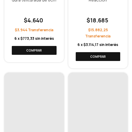
$4.640
$18.685
$3.944
$15.882,25
6
x
$773,33
sin interés
6
x
$3.114,17
sin interés