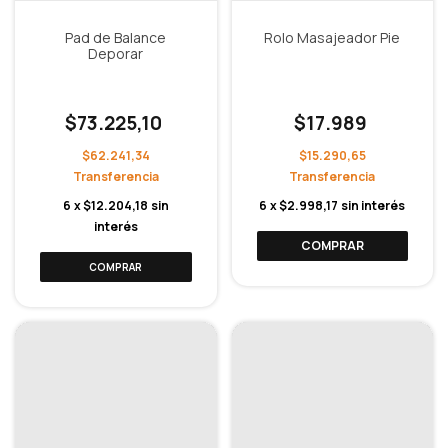
Pad de Balance
Rolo Masajeador Pie
Deporar
$73.225,10
$17.989
$62.241,34
$15.290,65
6
x
$12.204,18
sin
6
x
$2.998,17
sin interés
interés
COMPRAR