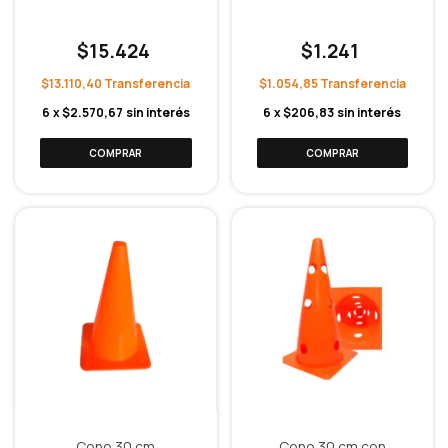
$15.424
$1.241
$13.110,40
$1.054,85
6
x
$2.570,67
sin interés
6
x
$206,83
sin interés
Cono 30 cm
Cono 30 cm con