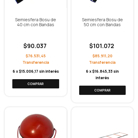
Semiesfera Bosu de
Semiesfera Bosu de
40 cm con Bandas
50 cm con Bandas
$90.037
$101.072
$76.531,45
$85.911,20
6
x
$15.006,17
sin interés
6
x
$16.845,33
sin
interés