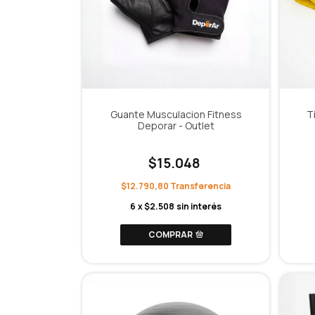
Guante Musculacion Fitness
T
Deporar - Outlet
$15.048
$12.790,80
6
x
$2.508
sin interés
COMPRAR