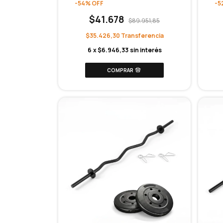
-
54
%
OFF
-
5
$41.678
$89.951,85
$35.426,30
6
x
$6.946,33
sin interés