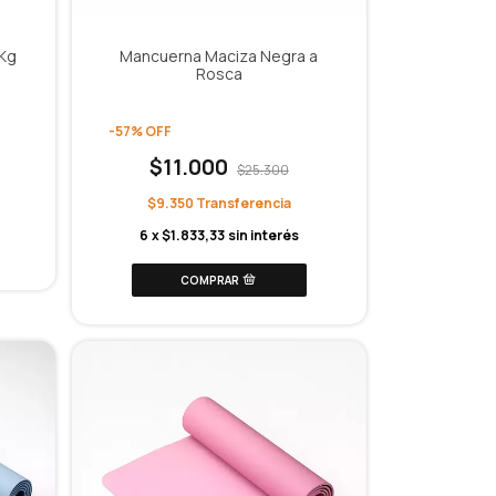
Kg
Mancuerna Maciza Negra a
Rosca
-
57
%
OFF
$11.000
$25.300
$9.350
6
x
$1.833,33
sin interés