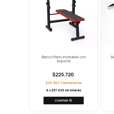
Banco Plano Inclinable con
B
Soporte
$225.720
$191.862
6
x
$37.620
sin interés