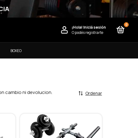
CIA
0
¡Hola!
Iniciá sesión
O podés registrarte
)
BOXEO
on cambio ni devolucion.
Ordenar