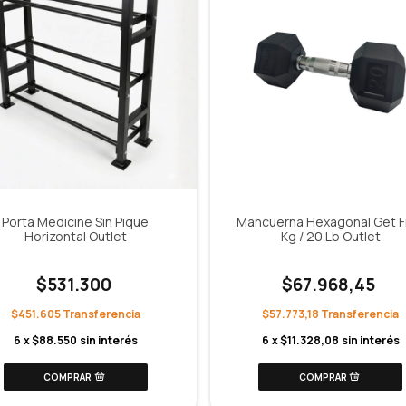
Porta Medicine Sin Pique
Mancuerna Hexagonal Get Fi
Horizontal Outlet
Kg / 20 Lb Outlet
$531.300
$67.968,45
$451.605
$57.773,18
6
x
$88.550
sin interés
6
x
$11.328,08
sin interés