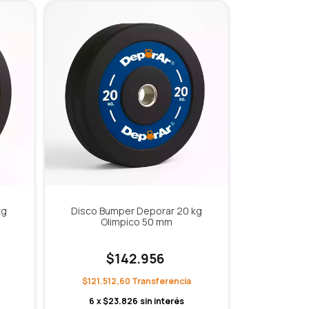
kg
Disco Bumper Deporar 20 kg
Olimpico 50 mm
$142.956
$121.512,60
6
x
$23.826
sin interés