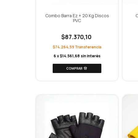
Combo Barra Ez + 20 Kg Discos
C
PVC
$87.370,10
$74.264,59
6
x
$14.561,68
sin interés