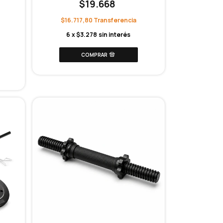
$19.668
$16.717,80
6
x
$3.278
sin interés