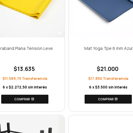
iraband Plana Tension Leve
Mat Yoga Tpe 6 mm Azul
$13.635
$21.000
$11.589,75
$17.850
6
x
$2.272,50
sin interés
6
x
$3.500
sin interés