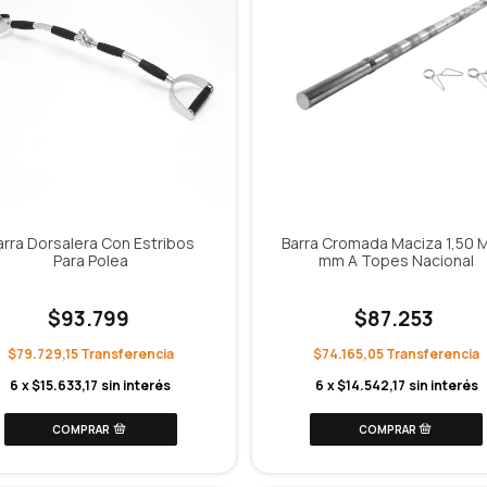
arra Dorsalera Con Estribos
Barra Cromada Maciza 1,50 
Para Polea
mm A Topes Nacional
$93.799
$87.253
$79.729,15
$74.165,05
6
x
$15.633,17
sin interés
6
x
$14.542,17
sin interés