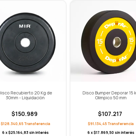
Disco Recubierto 20 Kg de
Disco Bumper Deporar 15 
30mm - Liquidación
Olimpico 50 mm
$150.989
$107.217
$128.340,65
$91.134,45
6
x
$25.164,83
sin interés
6
x
$17.869,50
sin interés