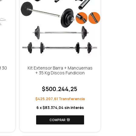
M 30
Kit Extensor Barra + Mancuernas
+ 35 Kg Discos Fundicion
$500.244,25
$425.207,61
6
x
$83.374,04
sin interés