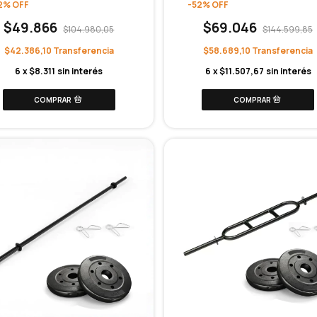
2
%
OFF
-
52
%
OFF
$49.866
$69.046
$104.980,05
$144.599,85
$42.386,10
$58.689,10
6
x
$8.311
sin interés
6
x
$11.507,67
sin interés