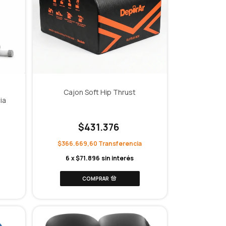
Cajon Soft Hip Thrust
ia
$431.376
$366.669,60
6
x
$71.896
sin interés