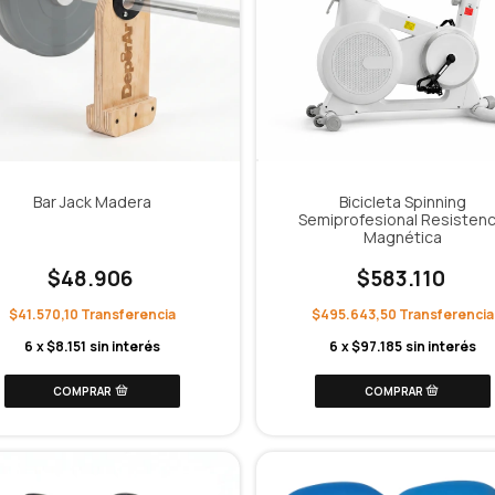
Bar Jack Madera
Bicicleta Spinning
Semiprofesional Resistenc
Magnética
$48.906
$583.110
$41.570,10
$495.643,50
6
x
$8.151
sin interés
6
x
$97.185
sin interés