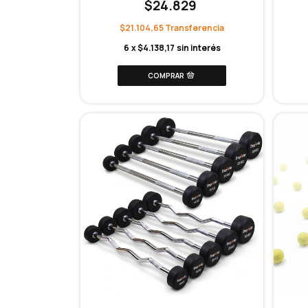
$24.829
$21.104,65
6
x
$4.138,17
sin interés