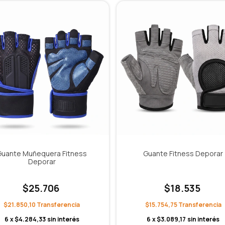
Guante Muñequera Fitness
Guante Fitness Deporar
Deporar
$25.706
$18.535
$21.850,10
$15.754,75
6
x
$4.284,33
sin interés
6
x
$3.089,17
sin interés