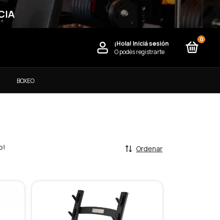
CIA
0
¡Hola!
Iniciá sesión
O podés registrarte
)
BOXEO
o!
Ordenar