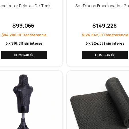
ecolector Pelotas De Tenis
Set Discos Fraccionarios G
$99.066
$149.226
$84.206,10
$126.842,10
6
x
$16.511
sin interés
6
x
$24.871
sin interés