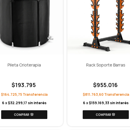
Pileta Crioterapia
Rack Soporte Barras
$193.795
$955.016
$164.725,75
$811.763,60
6
x
$32.299,17
sin interés
6
x
$159.169,33
sin interés