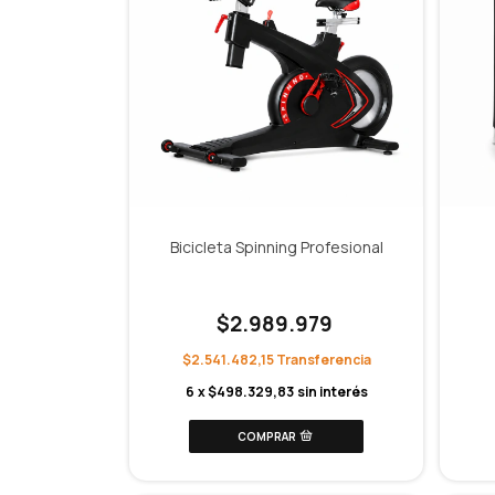
Bicicleta Spinning Profesional
$2.989.979
$2.541.482,15
6
x
$498.329,83
sin interés