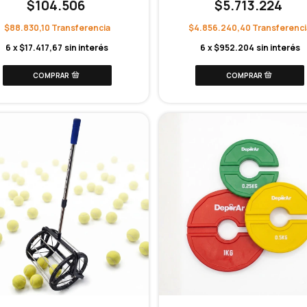
$104.506
$5.713.224
$88.830,10
$4.856.240,40
6
x
$17.417,67
sin interés
6
x
$952.204
sin interés