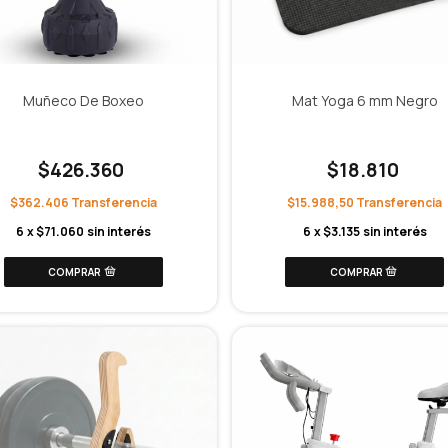
Muñeco De Boxeo
Mat Yoga 6 mm Negro
$426.360
$18.810
$362.406
$15.988,50
6
x
$71.060
sin interés
6
x
$3.135
sin interés