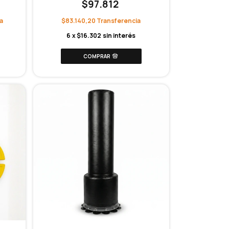
$97.812
$83.140,20
6
x
$16.302
sin interés