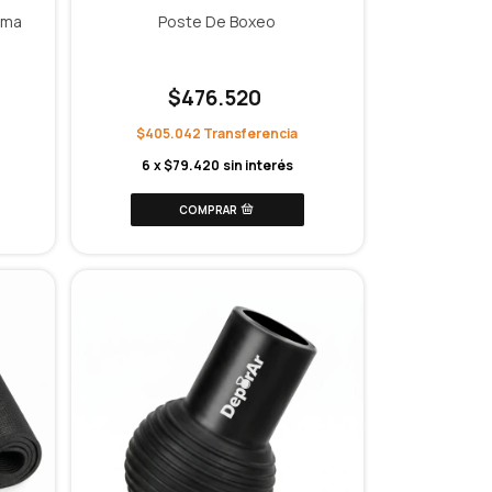
oma
Poste De Boxeo
$476.520
$405.042
6
x
$79.420
sin interés