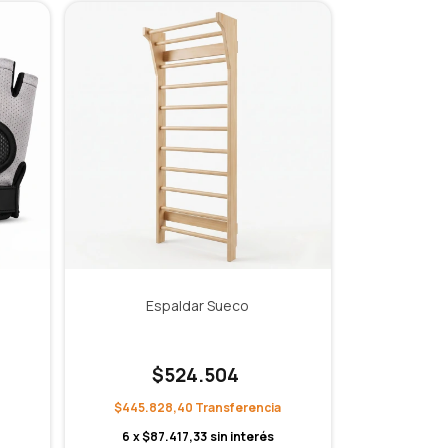
Espaldar Sueco
$524.504
$445.828,40
6
x
$87.417,33
sin interés