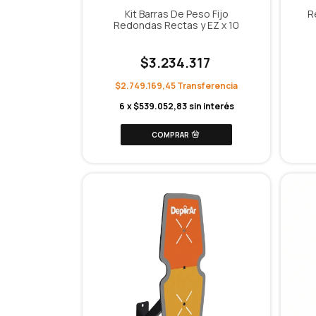
Kit Barras De Peso Fijo
R
Redondas Rectas y EZ x 10
$3.234.317
$2.749.169,45
6
x
$539.052,83
sin interés