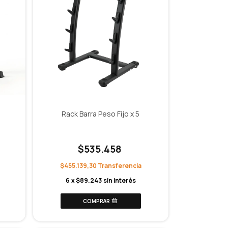
Rack Barra Peso Fijo x 5
$535.458
$455.139,30
6
x
$89.243
sin interés