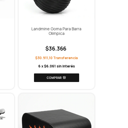
Landmine Goma Para Barra
Olimpica
$36.366
$30.911,10
6
x
$6.061
sin interés