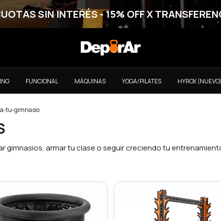
CUOTAS SIN INTERÉS - 15% OFF X TRANSFEREN
ING
FUNCIONAL
MÁQUINAS
YOGA/PILATES
HYROX (NUEVO
ra-tu-gimnasio
S
r gimnasios, armar tu clase o seguir creciendo tu entrenamient