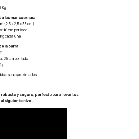
5 Kg
de las mancuernas:
cm (2,5 x 2,5 x 35 cm)
a: 10 cm por lado
5 Kg cada una
e la barra:
cm
a: 25 cm por lado
Kg
didas son aproximados.
l, robusto y seguro, perfecto para llevar tus
l siguiente nivel.