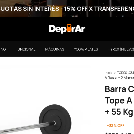
CUOTAS SIN INTERÉS - 15% OFF X TRANSFEREN
ING
FUNCIONAL
MÁQUINAS
YOGA/PILATES
HYROX (NUEVO
>
Inicio
TODOS LOS
A Rosca + 2 Manc
Barra 
Tope A
+ 55 K
-
32
%
OFF