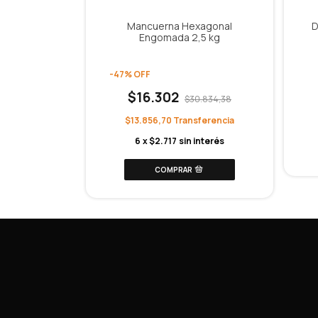
sional 36
Mancuerna Hexagonal
D
llera 2Kg
Engomada 2,5 kg
O
78
-
47
%
OFF
$16.302
$30.834,38
 interés
$13.856,70
6
x
$2.717
sin interés