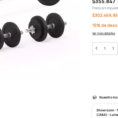
$355.847
Precio sin impues
$302.469,9
15% de des
Ver más detalles
Entregas para el 
Medios de en
Nuestro loc
Showroom - Te
CABA) - Lunes