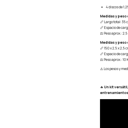
4 discos de 1,2
Medidas y peso 
📏 Largo total: 35 
📏 Espacio de carg
⚖️ Peso aprox.: 2,
Medidas y peso d
📏 150 x 2,5 x 2,5 
📏 Espacio de carg
⚖️ Peso aprox.: 10 
⚠️ Los pesos y me
🔥
Un kit versáti
entrenamientos a