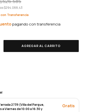
$526.585
tos
$294.088,43
5
con
cuento
CP:
vío
CAMBIAR CP
CALCULAR
al
rrada 2739 (Villa del Parque,
Gratis
 a Viernes de 10:00 a 16:30 y