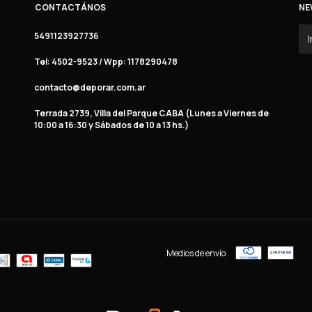
CONTACTÁNOS
NE
5491123927736
Tel: 4502-9523 / Wpp: 1178290478
contacto@deporar.com.ar
Terrada 2739, Villa del Parque CABA (Lunes a Viernes de
10:00 a 16:30 y Sábados de 10 a 13 hs.)
Medios de envío