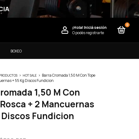
CIA
0
¡Hola!
Iniciá sesión
O podés registrarte
)
BOXEO
>
>
Barra Cromada 1,50 M Con Tope
 PRODUCTOS
HOT SALE
uernas + 55 Kg Discos Fundicion
Cromada 1,50 M Con
 Rosca + 2 Mancuernas
g Discos Fundicion