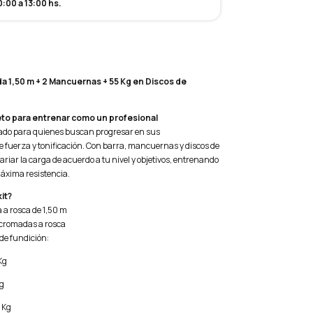
:00 a 13:00 hs.
a 1,50 m + 2 Mancuernas + 55 Kg en Discos de
to para entrenar como un profesional
eñado para quienes buscan progresar en sus
 fuerza y tonificación. Con barra, mancuernas y discos de
ariar la carga de acuerdo a tu nivel y objetivos, entrenando
áxima resistencia.
it?
 a rosca de 1,50 m
cromadas a rosca
 de fundición:
Kg
Kg
5 Kg