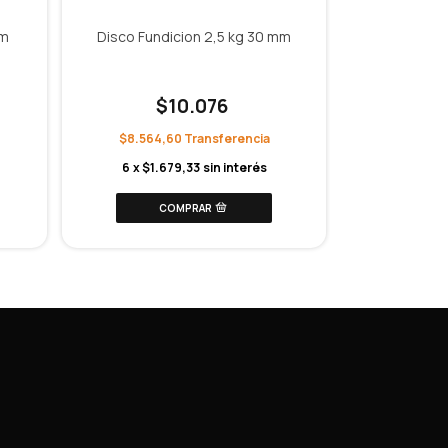
mm
Disco Fundicion 2,5 kg 30 mm
Mancue
Eng
$10.076
-
47
%
OFF
$8.564,60
$32.
6
x
$1.679,33
sin interés
$27.713
6
x
$5