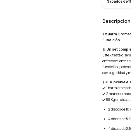
Sábados de 10
Descripción
Kit Barra Cromad
Fundición
💪
Un set comple
Este kit está dis
entrenamientos de
fundición, podés v
con seguridad y m
¿Qué incluye el k
✔️ 1 barra cromada
✔️ 2 mancuernas 
✔️ 55 Kg en discos
2 discos de 10 
4 discos de 5 
4 discos de 2,