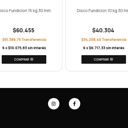
isco Fundicion 15 kg 30 mm
Disco Fundicion 10 kg 30 
$60.455
$40.304
$51.386,75
$34.258,40
6
x
$10.075,83
sin interés
6
x
$6.717,33
sin interés