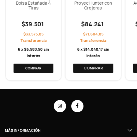
Bolsa Estañada 4
Proyec Hunter con
A
Tiras
Orejeras
$39.501
$84.241
$33.575,85
$71.604,85
6
x
$6.583,50
sin
6
x
$14.040,17
sin
interés
interés
COMPRAR
MÁS INFORMACIÓN