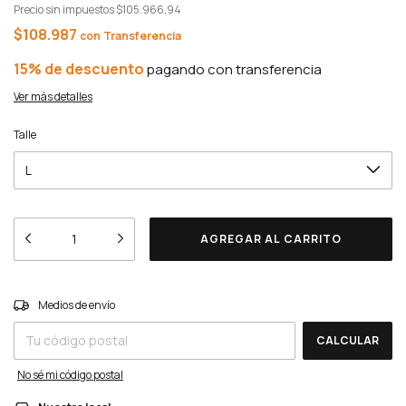
Precio sin impuestos
$105.966,94
$108.987
con
15% de descuento
Ver más detalles
Talle
Entregas para el CP:
CAMBIAR CP
Medios de envío
CALCULAR
No sé mi código postal