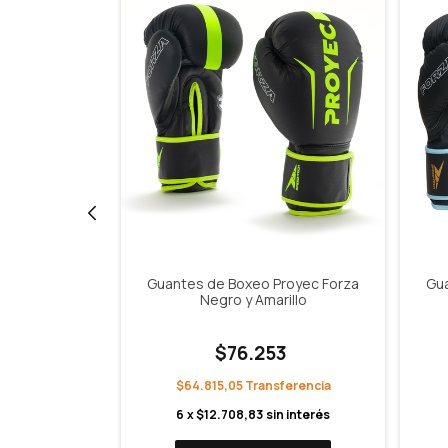
 Proyec Max
Guantes de Boxeo Proyec Forza
Gua
Verde
Negro y Amarillo
67
$76.253
$64.815,05
n interés
6
x
$12.708,83
sin interés