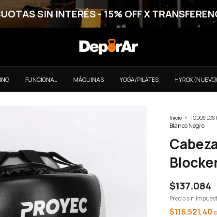
CUOTAS SIN INTERÉS - 15% OFF X TRANSFEREN
ING
FUNCIONAL
MÁQUINAS
YOGA/PILATES
HYROX (NUEVO
>
Inicio
TODOS LOS
Blanco Negro
Cabeza
Blocke
$137.084
Precio sin impues
$116.521,40