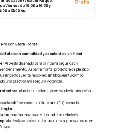
rrada 2739 (Villa del Parque,
Gratis
 a Viernes de 10:00 a 16:30 y
:00 a 13:00 hs.
Pro con Barra Frontal
ial total con comodidad y excelente visibilidad
er Pro
está diseñado para brindarte seguridad y
 entrenamiento. Su barra frontal protectora de plástico
a impactos y evita raspones sin bloquear tu campo
ndo una práctica más segura y cómoda.
protectora
: plástica, resistente y con excelente absorción
a calidad
: fabricado en poliuretano (PU), cómodo,
 limpiar.
viano
: máxima movilidad y libertad de movimiento.
mpleta
: incluye protector de nuca para seguridad extra en
 Proyec