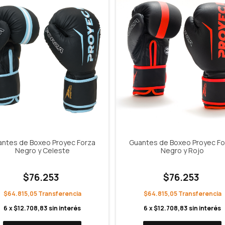
ntes de Boxeo Proyec Forza
Guantes de Boxeo Proyec Fo
Negro y Celeste
Negro y Rojo
$76.253
$76.253
$64.815,05
$64.815,05
6
x
$12.708,83
sin interés
6
x
$12.708,83
sin interés