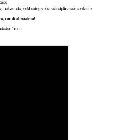
tado
o, taekwondo, kickboxing y otras disciplinas de contacto.
o, rendí al máximo!
ndedor: 1 mes