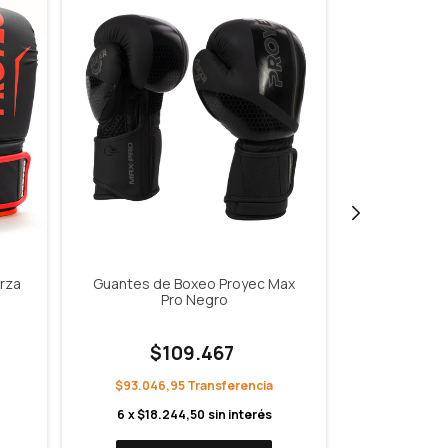
rza
Guantes de Boxeo Proyec Max
Guantes de
Pro Negro
Pro N
$109.467
$
$93.046,95
$93.046
6
x
$18.244,50
sin interés
6
x
$18.