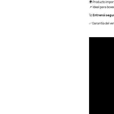
🌍 Producto impor
📌 Ideal para boxe
🚀
Entrená segur
✅ Garantía del ve