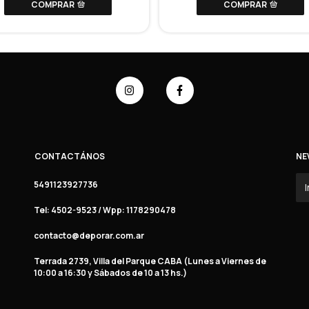
COMPRAR
COMPRAR
CONTACTÁNOS
NE
5491123927736
Tel: 4502-9523 / Wpp: 1178290478
contacto@deporar.com.ar
Terrada 2739, Villa del Parque CABA (Lunes a Viernes de
10:00 a 16:30 y Sábados de 10 a 13 hs.)