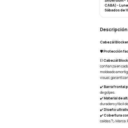
Showroom - Te
CABA) - Lunes
Sábados de 10
Descripción
Cabezál Blocker 
🛡️
Protección fac
El
Cabezál Block
confianza en cada
moldeado amortigu
visual, garantiza
✔️
Barra frontal 
de golpes.
✔️
Material de alt
duradero y fácil de
✔️
Diseño ultrali
✔️
Cobertura co
caídas.🏷️ Marca: