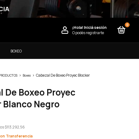
CIA
0
¡Hola!
Iniciá sesión
O podés registrarte
)
BOXEO
>
>
Cabezal De Boxeo Proyec Blocker
 PRODUCTOS
Boxeo
l De Boxeo Proyec
r Blanco Negro
tos
$113.292,56
con