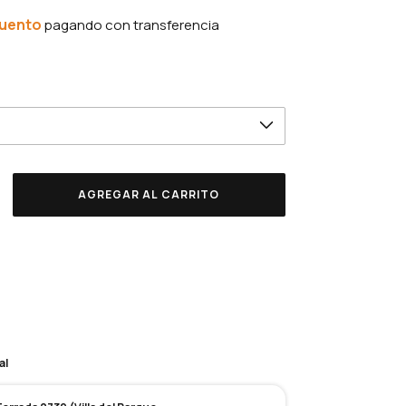
cuento
CP:
vío
CAMBIAR CP
CALCULAR
al