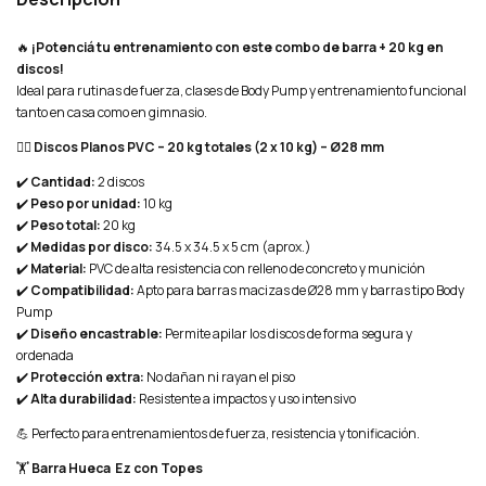
🔥
¡Potenciá tu entrenamiento con este combo de barra + 20 kg en
discos!
Ideal para rutinas de fuerza, clases de Body Pump y entrenamiento funcional
tanto en casa como en gimnasio.
🏋️‍♂️
Discos Planos PVC – 20 kg totales (2 x 10 kg) – Ø28 mm
✔️
Cantidad:
2 discos
✔️
Peso por unidad:
10 kg
✔️
Peso total:
20 kg
✔️
Medidas por disco:
34.5 x 34.5 x 5 cm (aprox.)
✔️
Material:
PVC de alta resistencia con relleno de concreto y munición
✔️
Compatibilidad:
Apto para barras macizas de Ø28 mm y barras tipo Body
Pump
✔️
Diseño encastrable:
Permite apilar los discos de forma segura y
ordenada
✔️
Protección extra:
No dañan ni rayan el piso
✔️
Alta durabilidad:
Resistente a impactos y uso intensivo
💪 Perfecto para entrenamientos de fuerza, resistencia y tonificación.
🏋️
Barra Hueca Ez con Topes