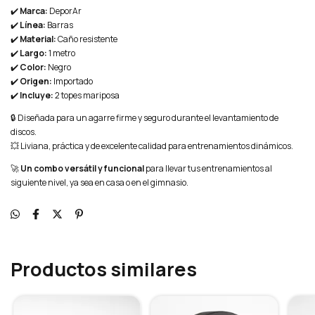
✔️
Marca:
DeporAr
✔️
Línea:
Barras
✔️
Material:
Caño resistente
✔️
Largo:
1 metro
✔️
Color:
Negro
✔️
Origen:
Importado
✔️
Incluye:
2 topes mariposa
🔒 Diseñada para un agarre firme y seguro durante el levantamiento de
discos.
💥 Liviana, práctica y de excelente calidad para entrenamientos dinámicos.
🚀
Un combo versátil y funcional
para llevar tus entrenamientos al
siguiente nivel, ya sea en casa o en el gimnasio.
Productos similares