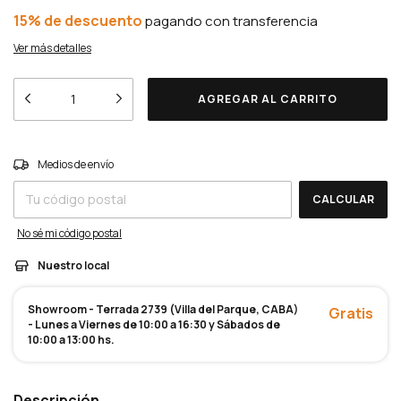
15% de descuento
Ver más detalles
Entregas para el CP:
CAMBIAR CP
Medios de envío
CALCULAR
No sé mi código postal
Nuestro local
Showroom - Terrada 2739 (Villa del Parque, CABA)
Gratis
- Lunes a Viernes de 10:00 a 16:30 y Sábados de
10:00 a 13:00 hs.
Descripción