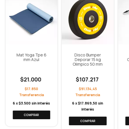
Mat Yoga Tpe 6
Disco Bumper
mm Azul
Deporar 15 kg
Olimpico 50 mm
$21.000
$107.217
$17.850
$91.134,45
6
x
$3.500
sin interés
6
x
$17.869,50
sin
interés