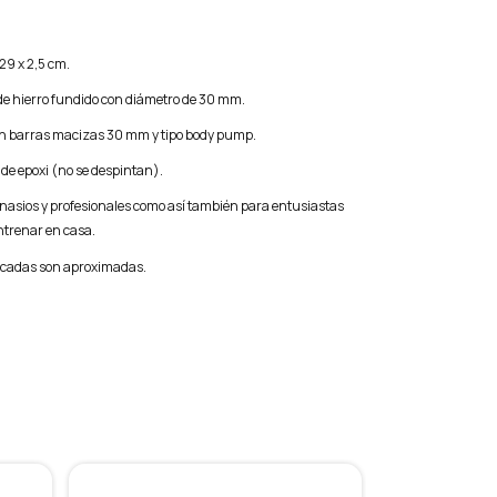
29 x 2,5 cm.
de hierro fundido con diámetro de 30 mm.
n barras macizas 30 mm y tipo body pump.
de epoxi (no se despintan).
nasios y profesionales como así también para entusiastas
ntrenar en casa.
icadas son aproximadas.