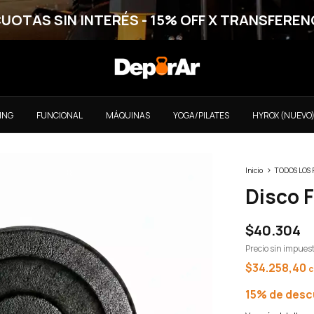
CUOTAS SIN INTERÉS - 15% OFF X TRANSFEREN
ING
FUNCIONAL
MÁQUINAS
YOGA/PILATES
HYROX (NUEVO
>
Inicio
TODOS LOS
Disco 
$40.304
Precio sin impues
$34.258,40
c
15% de des