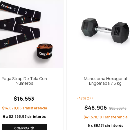
Yoga Strap De Tela Con
Mancuerna Hexagonal
Numeros
Engomada 7,5 kg
$16.553
-
47
%
OFF
$48.906
$14.070,05
$92.503,13
6
x
$2.758,83
sin interés
$41.570,10
6
x
$8.151
sin interés