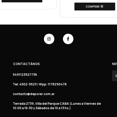
CONTACTÁNOS
NE
5491123927736
Tel: 4502-9523 / Wpp: 1178290478
contacto@deporar.com.ar
Terrada 2739, Villa del Parque CABA (Lunes a Viernes de
10:00 a 16:30 y Sábados de 10 a 13 hs.)