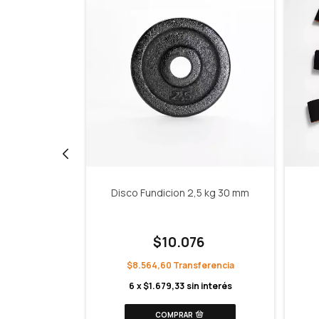
xagonal
Disco Fundicion 2,5 kg 30 mm
5 kg
$10.076
$8.564,60
1.668,75
6
x
$1.679,33
sin interés
interés