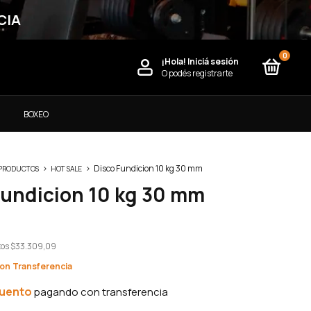
CIA
0
¡Hola!
Iniciá sesión
O podés registrarte
)
BOXEO
>
>
Disco Fundicion 10 kg 30 mm
 PRODUCTOS
HOT SALE
Fundicion 10 kg 30 mm
tos
$33.309,09
on
cuento