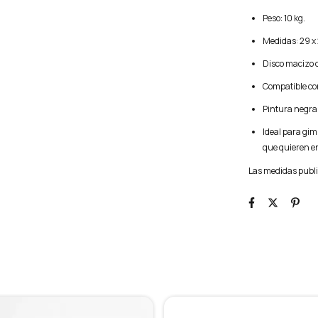
Peso: 10 kg.
Medidas: 29 x 
Disco macizo 
Compatible co
Pintura negra 
Ideal para gim
que quieren e
Las medidas publ