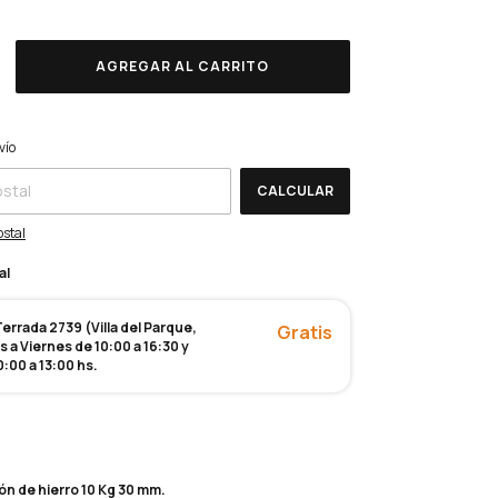
CP:
CAMBIAR CP
vío
CALCULAR
ostal
al
rrada 2739 (Villa del Parque,
Gratis
 a Viernes de 10:00 a 16:30 y
:00 a 13:00 hs.
ón de hierro 10 Kg 30 mm.