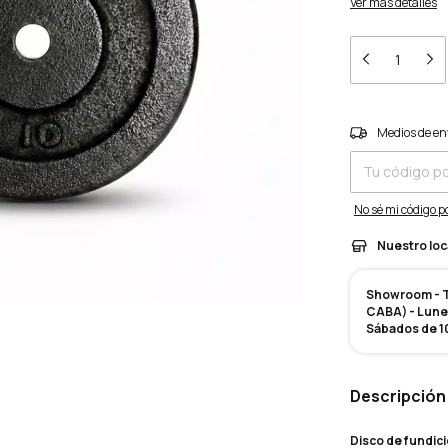
Ver más detalles
Entregas para el 
Medios de en
No sé mi código p
Nuestro loc
Showroom - Te
CABA) - Lunes
Sábados de 10
Descripción
Disco de fundici