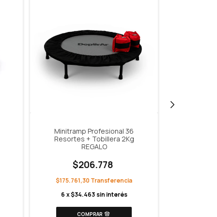
Minitramp Profesional 36
Mancue
Resortes + Tobillera 2Kg
Engo
REGALO
$206.778
-
47
%
OFF
$175.761,30
$16.
6
x
$34.463
sin interés
$13.856
6
x
$2