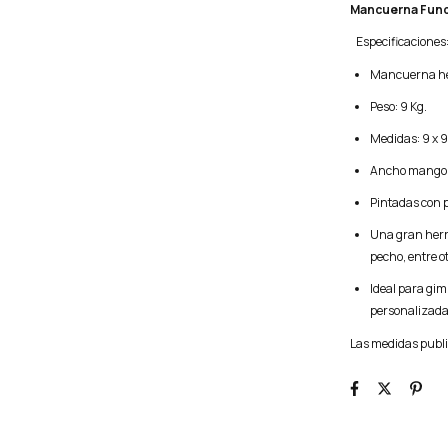
Mancuerna Fund
Especificaciones
Mancuerna hex
Peso: 9 Kg.
Medidas: 9 x 9
Ancho mango:
Pintadas con p
Una gran herra
pecho, entre o
Ideal para gi
personalizada
Las medidas publ