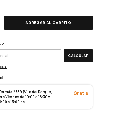
CP:
CAMBIAR CP
vío
CALCULAR
ostal
al
rrada 2739 (Villa del Parque,
Gratis
 a Viernes de 10:00 a 16:30 y
:00 a 13:00 hs.