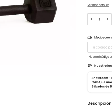
Ver más detalles
Entregas para el 
Medios de en
No sé mi código p
Nuestro loc
Showroom - Te
CABA) - Lunes
Sábados de 10
Descripción