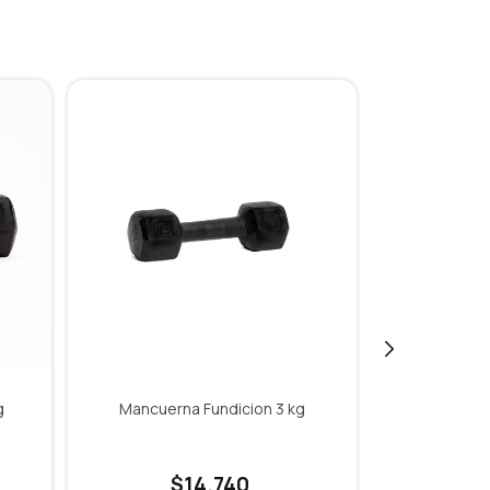
g
Mancuerna Fundicion 3 kg
Mancuern
$14.740