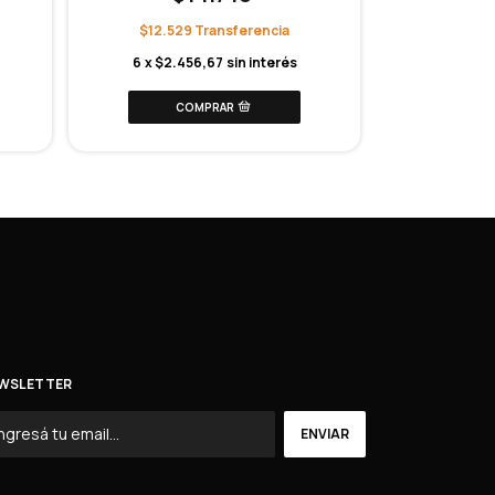
$
$12.529
$29.233
6
x
$2.456,67
sin interés
6
x
$5
WSLETTER