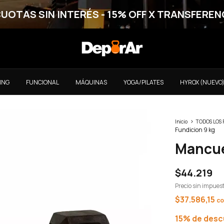
CUOTAS SIN INTERÉS - 15% OFF X TRANSFEREN
ING
FUNCIONAL
MÁQUINAS
YOGA/PILATES
HYROX (NUEVO
>
Inicio
TODOS LOS
Fundicion 9 kg
Mancue
$44.219
Precio sin impues
$37.586,15
c
15% de des