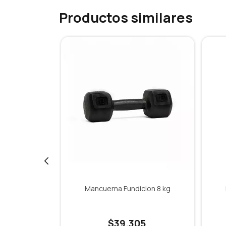
Productos similares
xagonal
Mancuerna Fundicion 8 kg
5 kg
$39.305