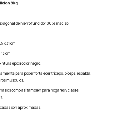
icion 9kg
:
agonal de hierro fundido 100% macizo.
,5 x 31 cm.
 13 cm.
intura epoxi color negro.
mienta para poder fortalecer tríceps, bíceps, espalda,
tros músculos.
mnasios como así también para hogares y clases
s.
icadas son aproximadas.