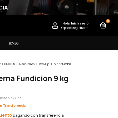
CIA
0
¡Hola!
Iniciá sesión
O podés registrarte
)
BOXEO
>
>
>
Mancuerna
 PRODUCTOS
Mancuernas
Peso Fijo
rna Fundicion 9 kg
tos
$36.544,63
on
cuento