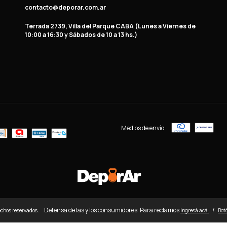
contacto@deporar.com.ar
Terrada 2739, Villa del Parque CABA (Lunes a Viernes de
10:00 a 16:30 y Sábados de 10 a 13 hs.)
Medios de envío
Defensa de las y los consumidores. Para reclamos
/
echos reservados.
ingresá acá.
Bot