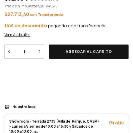
Precio sin impuestos
$26.945,45
$27.713,40
con
15% de descuento
Ver más detalles
Entregas para el CP:
Medios de envío
CAMBIAR CP
CALCULAR
Nuestro local
Showroom - Terrada 2739 (Villa del Parque, CABA)
Gratis
- Lunes a Viernes de 10:00 a 16:30 y Sábados de
10:00 a 13:00 hs.