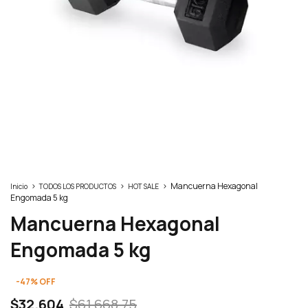
>
>
>
Mancuerna Hexagonal
Inicio
TODOS LOS PRODUCTOS
HOT SALE
Engomada 5 kg
Mancuerna Hexagonal
Engomada 5 kg
-
47
%
OFF
$32.604
$61.668,75