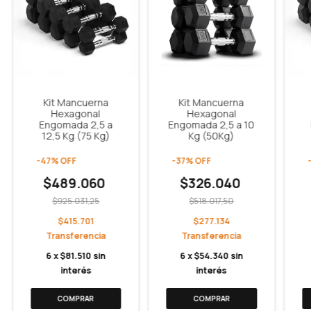
Kit Mancuerna
Kit Mancuerna
Hexagonal
Hexagonal
Engomada 2,5 a
Engomada 2,5 a 10
12,5 Kg (75 Kg)
Kg (50Kg)
-
47
%
OFF
-
37
%
OFF
$489.060
$326.040
$925.031,25
$518.017,50
$415.701
$277.134
6
x
$81.510
sin
6
x
$54.340
sin
interés
interés