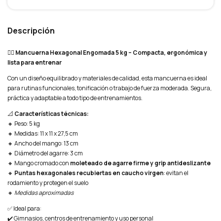
Descripción
🏋️‍♀️
Mancuerna Hexagonal Engomada 5 kg – Compacta, ergonómica y
lista para entrenar
Con un diseño equilibrado y materiales de calidad, esta mancuerna es ideal
para rutinas funcionales, tonificación o trabajo de fuerza moderada. Segura,
práctica y adaptable a todo tipo de entrenamientos.
📐
Características técnicas:
🔸 Peso: 5 kg
🔸 Medidas: 11 x 11 x 27,5 cm
🔸 Ancho del mango: 13 cm
🔸 Diámetro del agarre: 3 cm
🔸 Mango cromado con
moleteado de agarre firme y grip antideslizante
🔸
Puntas hexagonales recubiertas en caucho virgen
: evitan el
rodamiento y protegen el suelo
🔸
Medidas aproximadas
✅ Ideal para:
✔️ Gimnasios, centros de entrenamiento y uso personal