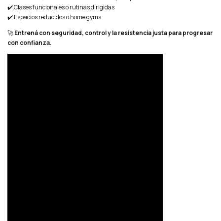
✔️ Clases funcionales o rutinas dirigidas
✔️ Espacios reducidos o home gyms
🚀
Entrená con seguridad, control y la resistencia justa para progresar
con confianza.