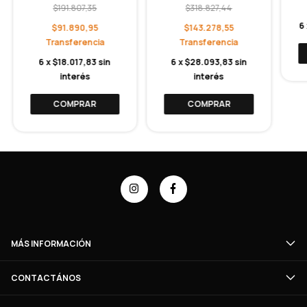
$191.807,35
$318.827,44
6
$91.890,95
$143.278,55
6
x
$18.017,83
sin
6
x
$28.093,83
sin
interés
interés
COMPRAR
COMPRAR
MÁS INFORMACIÓN
CONTACTÁNOS