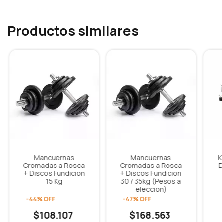
Productos similares
Mancuernas
Mancuernas
K
Cromadas a Rosca
Cromadas a Rosca
+ Discos Fundicion
+ Discos Fundicion
15 Kg
30 / 35kg (Pesos a
eleccion)
-
44
%
OFF
-
47
%
OFF
$108.107
$168.563