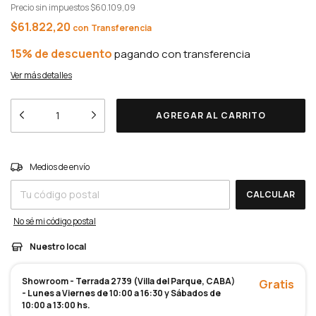
Precio sin impuestos
$60.109,09
$61.822,20
con
15% de descuento
Ver más detalles
Entregas para el CP:
CAMBIAR CP
Medios de envío
CALCULAR
No sé mi código postal
Nuestro local
Showroom - Terrada 2739 (Villa del Parque, CABA)
Gratis
- Lunes a Viernes de 10:00 a 16:30 y Sábados de
10:00 a 13:00 hs.