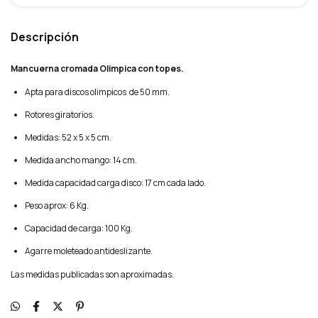
Descripción
Mancuerna cromada Olimpica con topes.
Apta para discos olimpicos de 50 mm.
Rotores giratorios.
Medidas: 52 x 5 x 5 cm.
Medida ancho mango: 14 cm.
Medida capacidad carga disco: 17 cm cada lado.
Peso aprox: 6 Kg.
Capacidad de carga: 100 Kg.
Agarre moleteado antideslizante.
Las medidas publicadas son aproximadas.