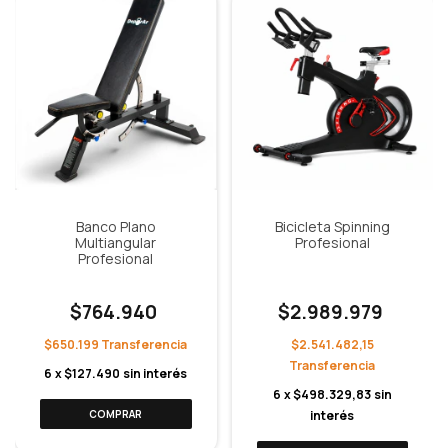
Banco Plano
Bicicleta Spinning
Multiangular
Profesional
Profesional
$764.940
$2.989.979
$650.199
$2.541.482,15
6
x
$127.490
sin interés
6
x
$498.329,83
sin
interés