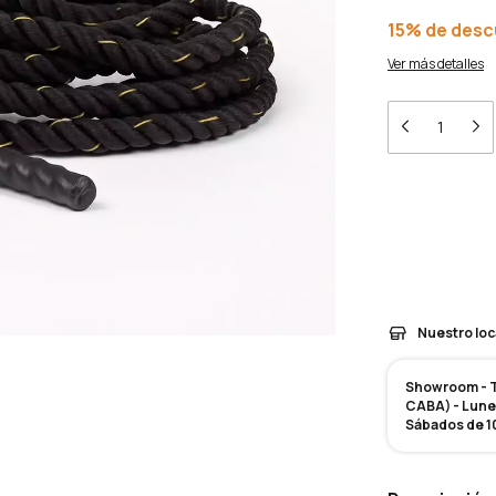
15% de des
Ver más detalles
Entregas para el 
Medios de en
Nuestro loc
Showroom - Te
CABA) - Lunes
Sábados de 10