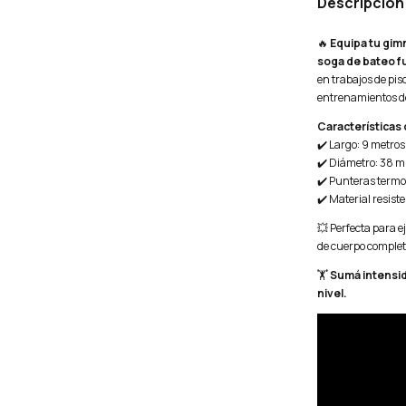
Descripción
🔥
Equipa tu gim
soga de bateo f
en trabajos de pis
entrenamientos de
Características
✔️ Largo: 9 metros
✔️ Diámetro: 38 
✔️ Punteras termos
✔️ Material resist
💥 Perfecta para e
de cuerpo complet
🏋️
Sumá intensida
nivel.