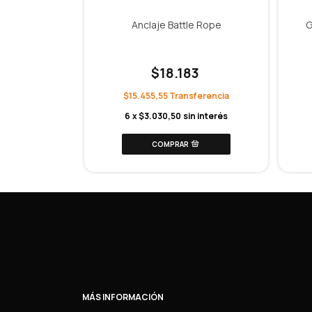
 Sin Pique
Anclaje Battle Rope
G
2
$18.183
$15.455,55
n interés
6
x
$3.030,50
sin interés
MÁS INFORMACIÓN