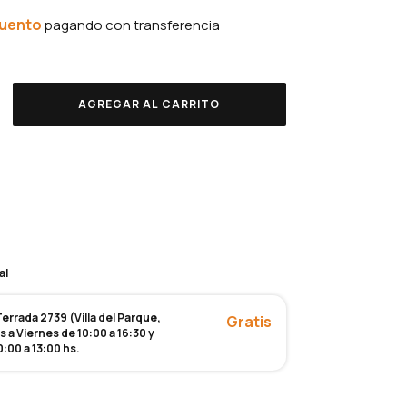
cuento
CP:
vío
CAMBIAR CP
CALCULAR
al
rrada 2739 (Villa del Parque,
Gratis
 a Viernes de 10:00 a 16:30 y
:00 a 13:00 hs.