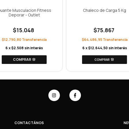
uante Musculacion Fitness
Chaleco de Carga 5 Kg
Deporar - Outlet
$15.048
$75.867
$12.790,80
$64.486,95
6
x
$2.508
sin interés
6
x
$12.644,50
sin interés
COMPRAR
CONTACTÁNOS
NE