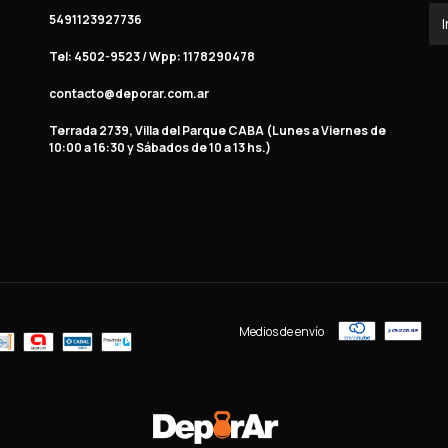
5491123927736
Tel: 4502-9523 / Wpp: 1178290478
contacto@deporar.com.ar
Terrada 2739, Villa del Parque CABA (Lunes a Viernes de
10:00 a 16:30 y Sábados de 10 a 13 hs.)
Medios de envío