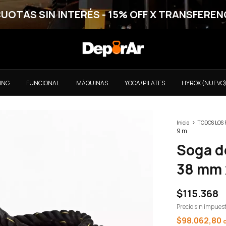
CUOTAS SIN INTERÉS - 15% OFF X TRANSFEREN
ING
FUNCIONAL
MÁQUINAS
YOGA/PILATES
HYROX (NUEVO
>
Inicio
TODOS LOS
9 m
Soga d
38 mm 
$115.368
Precio sin impues
$98.062,80