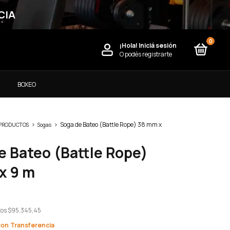
CIA
0
¡Hola!
Iniciá sesión
O podés registrarte
)
BOXEO
>
>
Soga de Bateo (Battle Rope) 38 mm x
 PRODUCTOS
Sogas
e Bateo (Battle Rope)
x 9 m
tos
$95.345,45
con