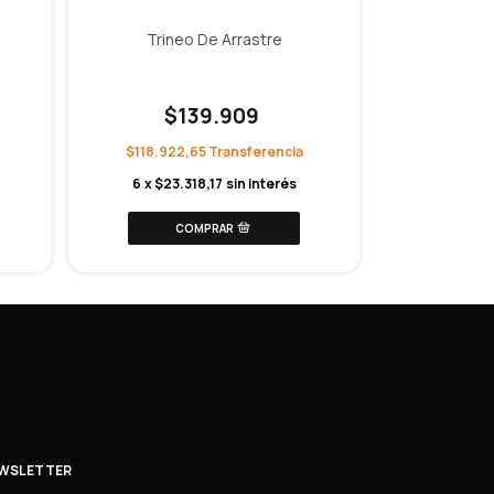
Trineo De Arrastre
Chaleco
$139.909
$
$118.922,65
$70.882
6
x
$23.318,17
sin interés
6
x
$13.
WSLETTER