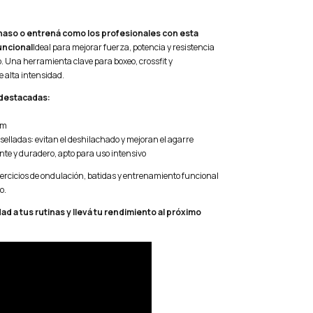
naso o entrená como los profesionales con esta
uncional
Ideal para mejorar fuerza, potencia y resistencia
o. Una herramienta clave para boxeo, crossfit y
 alta intensidad.
 destacadas:
mm
elladas: evitan el deshilachado y mejoran el agarre
ente y duradero, apto para uso intensivo
jercicios de ondulación, batidas y entrenamiento funcional
o.
d a tus rutinas y llevá tu rendimiento al próximo