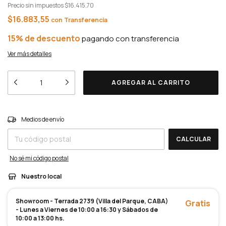
Precio sin impuestos
$16.415,70
$16.883,55
con
15% de descuento
Ver más detalles
Entregas para el CP:
CAMBIAR CP
Medios de envío
CALCULAR
No sé mi código postal
Nuestro local
Showroom - Terrada 2739 (Villa del Parque, CABA)
Gratis
- Lunes a Viernes de 10:00 a 16:30 y Sábados de
10:00 a 13:00 hs.