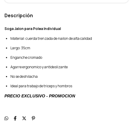
Descripción
Soga Jalon para Polea Individual
Material: cuerda trenzada de nailon de alta calidad
Largo: 35cm
Enganche cromado
Agarre ergonomico y antideslizante
No se deshilacha
Ideal para trabajo de triceps y hombros
PRECIO EXCLUSIVO - PROMOCION