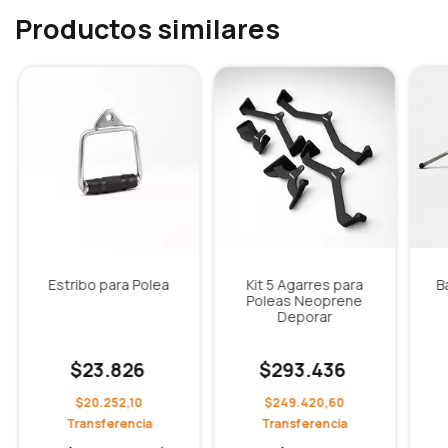
Productos similares
Estribo para Polea
Kit 5 Agarres para
B
Poleas Neoprene
Deporar
$23.826
$293.436
$20.252,10
$249.420,60