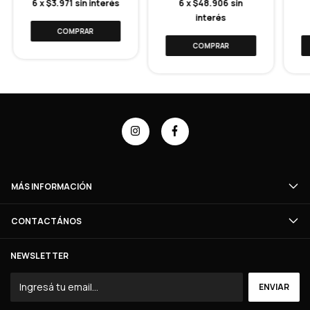
6
x
$3.971
sin interés
6
x
$48.906
sin
interés
MÁS INFORMACIÓN
CONTACTÁNOS
NEWSLETTER