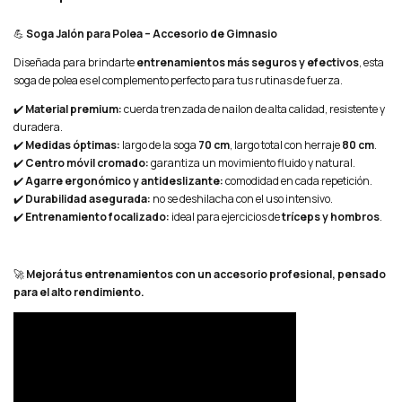
💪
Soga Jalón para Polea – Accesorio de Gimnasio
Diseñada para brindarte
entrenamientos más seguros y efectivos
, esta
soga de polea es el complemento perfecto para tus rutinas de fuerza.
✔️
Material premium:
cuerda trenzada de nailon de alta calidad, resistente y
duradera.
✔️
Medidas óptimas:
largo de la soga
70 cm
, largo total con herraje
80 cm
.
✔️
Centro móvil cromado:
garantiza un movimiento fluido y natural.
✔️
Agarre ergonómico y antideslizante:
comodidad en cada repetición.
✔️
Durabilidad asegurada:
no se deshilacha con el uso intensivo.
✔️
Entrenamiento focalizado:
ideal para ejercicios de
tríceps y hombros
.
🚀
Mejorá tus entrenamientos con un accesorio profesional, pensado
para el alto rendimiento.