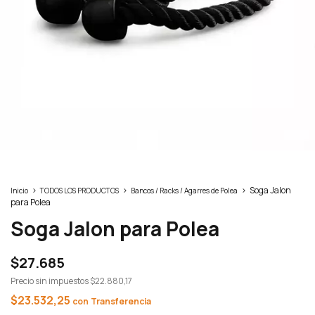
>
>
>
Soga Jalon
Inicio
TODOS LOS PRODUCTOS
Bancos / Racks / Agarres de Polea
para Polea
Soga Jalon para Polea
$27.685
Precio sin impuestos
$22.880,17
$23.532,25
con