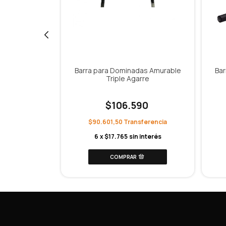
sistencia
Barra para Dominadas Amurable
Bar
Triple Agarre
4
$106.590
$90.601,50
 interés
6
x
$17.765
sin interés