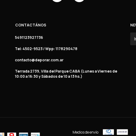
CONTACTÁNOS
NE
5491123927736
Tel: 4502-9523 / Wpp: 1178290478
contacto@deporar.com.ar
Terrada 2739, Villa del Parque CABA (Lunes a Viernes de
10:00 a 16:30 y Sábados de 10 a 13 hs.)
Medios de envío