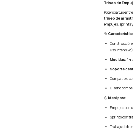
Trineo de Empuj
Potenciá tus entre
trineo de arrast
empujes, sprints y 
🔩
Característic
Construcción
uso intensivo)
Medidas
: 44 
Soporte cent
Compatible c
Diseño compact
💪
Ideal para
:
Empujes con 
Sprints con tr
Trabajo de tre