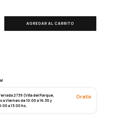
CP:
vío
CAMBIAR CP
CALCULAR
al
rrada 2739 (Villa del Parque,
Gratis
 a Viernes de 10:00 a 16:30 y
:00 a 13:00 hs.