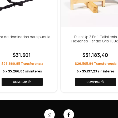
ra de dominadas para puerta
Push Up 3 En 1 Calistenia
Flexiones Handle Grip 180
$31.601
$31.183,40
$26.860,85
$26.505,89
6
x
$5.266,83
sin interés
6
x
$5.197,23
sin interés