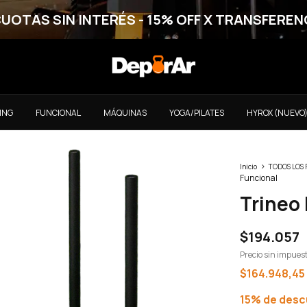
CUOTAS SIN INTERÉS - 15% OFF X TRANSFEREN
ING
FUNCIONAL
MÁQUINAS
YOGA/PILATES
HYROX (NUEVO
>
Inicio
TODOS LOS
Funcional
Trineo
$194.057
Precio sin impues
$164.948,45
15% de des