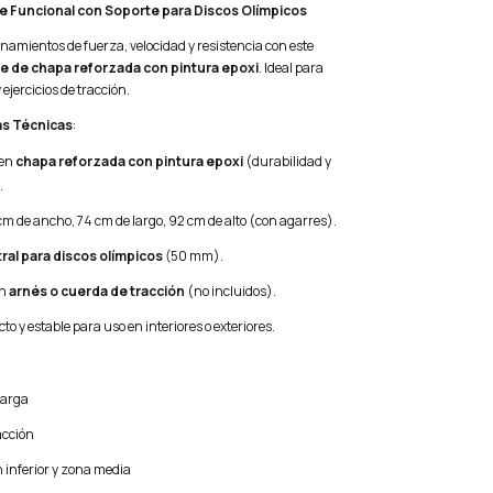
e Funcional con Soporte para Discos Olímpicos
namientos de fuerza, velocidad y resistencia con este
re de chapa reforzada con pintura epoxi
. Ideal para
ejercicios de tracción.
as Técnicas
:
 en
chapa reforzada con pintura epoxi
(durabilidad y
.
cm de ancho, 74 cm de largo, 92 cm de alto (con agarres).
ral para discos olímpicos
(50 mm).
on
arnés o cuerda de tracción
(no incluidos).
o y estable para uso en interiores o exteriores.
carga
acción
n inferior y zona media