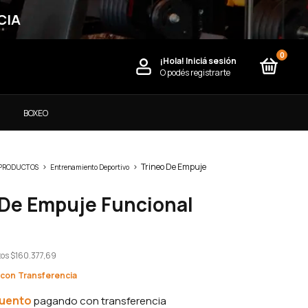
CIA
0
¡Hola!
Iniciá sesión
O podés registrarte
)
BOXEO
>
>
Trineo De Empuje
 PRODUCTOS
Entrenamiento Deportivo
 De Empuje Funcional
tos
$160.377,69
con
cuento