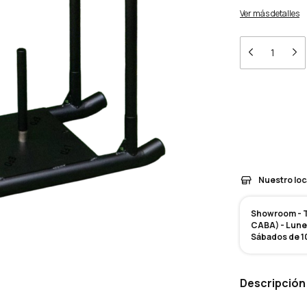
Ver más detalles
Entregas para el 
Medios de en
Nuestro loc
Showroom - Te
CABA) - Lunes
Sábados de 10
Descripción