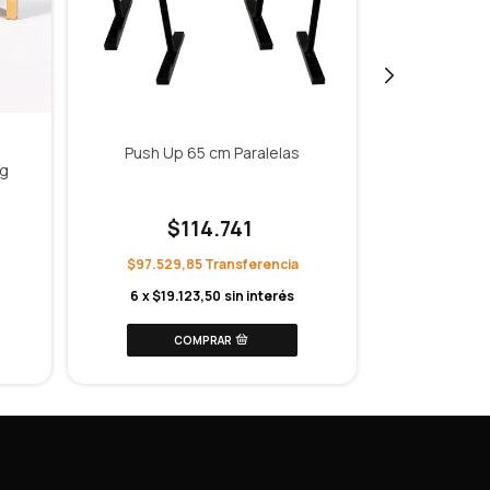
Push Up 65 cm Paralelas
Push 
kg
$114.741
$
$97.529,85
$13.43
6
x
$19.123,50
sin interés
6
x
$2.6