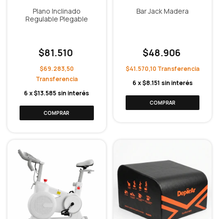
Plano Inclinado
Bar Jack Madera
Regulable Plegable
$81.510
$48.906
$69.283,50
$41.570,10
6
x
$8.151
sin interés
6
x
$13.585
sin interés