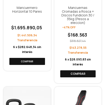
Mancuernero
Mancuernas
Horizontal 10 Pares
Cromadas a Rosca +
Discos Fundicion 30 /
35kg (Pesos a
eleccion)
$1.695.890,05
-
47
%
OFF
$168.563
$1.441.506,54
$318.827,44
6
x
$282.648,34
sin
$143.278,55
interés
6
x
$28.093,83
sin
interés
COMPRAR