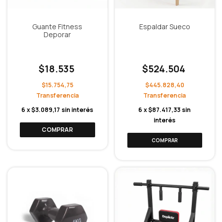
Guante Fitness
Espaldar Sueco
Deporar
$18.535
$524.504
$15.754,75
$445.828,40
6
x
$3.089,17
sin interés
6
x
$87.417,33
sin
interés
COMPRAR