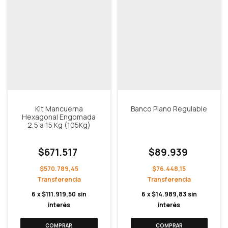
Kit Mancuerna
Banco Plano Regulable
Hexagonal Engomada
2,5 a 15 Kg (105Kg)
$671.517
$89.939
$570.789,45
$76.448,15
6
x
$111.919,50
sin
6
x
$14.989,83
sin
interés
interés