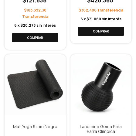
$121.638
$426.360
$103.392,30
$362.406
6
x
$71.060
sin interés
6
x
$20.273
sin interés
Mat Yoga 6 mm Negro
Landmine Goma Para
Barra Olimpica