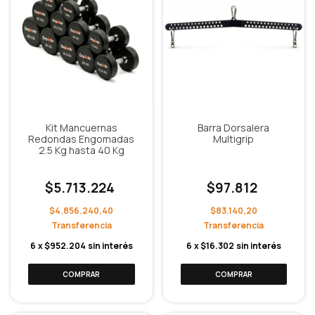
Kit Mancuernas
Barra Dorsalera
Redondas Engomadas
Multigrip
2.5 Kg hasta 40 Kg
$5.713.224
$97.812
$4.856.240,40
$83.140,20
6
x
$952.204
sin interés
6
x
$16.302
sin interés