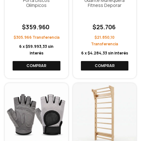
Porta Discos
Guante Muñequera
Olímpicos
Fitness Deporar
$359.960
$25.706
$305.966
$21.850,10
6
x
$59.993,33
sin
interés
6
x
$4.284,33
sin interés
COMPRAR
COMPRAR