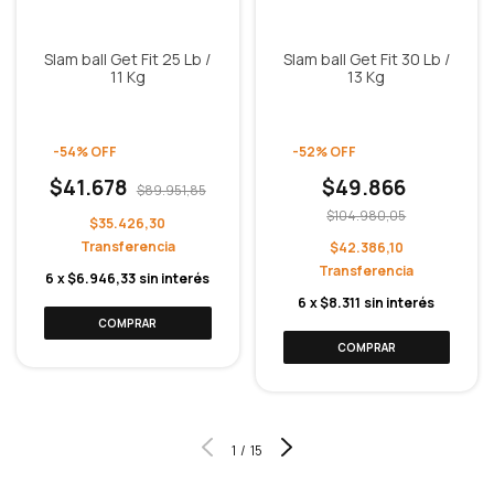
Slam ball Get Fit 25 Lb /
Slam ball Get Fit 30 Lb /
11 Kg
13 Kg
-
54
%
OFF
-
52
%
OFF
$41.678
$49.866
$89.951,85
$104.980,05
$35.426,30
$42.386,10
6
x
$6.946,33
sin interés
6
x
$8.311
sin interés
1
/
15