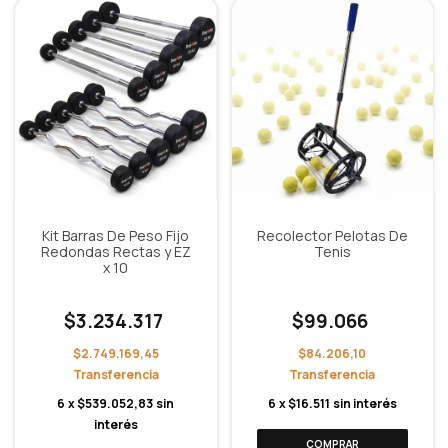
Kit Barras De Peso Fijo
Recolector Pelotas De
Redondas Rectas y EZ
Tenis
x 10
$3.234.317
$99.066
$2.749.169,45
$84.206,10
6
x
$539.052,83
sin
6
x
$16.511
sin interés
interés