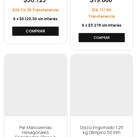
$30.723
$19.668
$26.114,55
$16.717,80
6
x
$5.120,50
sin interés
6
x
$3.278
sin interés
COMPRAR
Par Mancuernas
Disco Engomado 1.25
Hexagonales
kg Olimpico 50 mm