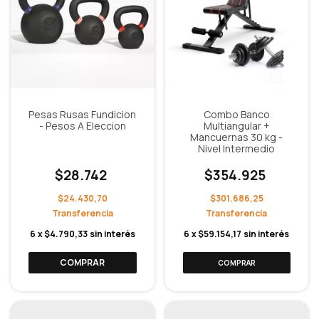
Pesas Rusas Fundicion
Combo Banco
- Pesos A Eleccion
Multiangular +
Mancuernas 30 kg -
Nivel Intermedio
$28.742
$354.925
$24.430,70
$301.686,25
6
x
$4.790,33
sin interés
6
x
$59.154,17
sin interés
COMPRAR