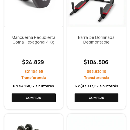
Mancuerna Recubierta
Barra De Dominada
Goma Hexagonal 4 Kg
Desmontable
$24.829
$104.506
$21.104,65
$88.830,10
6
x
$4.138,17
sin interés
6
x
$17.417,67
sin interés