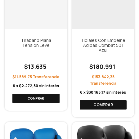
Tiraband Plana
Tibiales Con Empeine
Tension Leve
Adidas Combat 50 |
Azul
$13.635
$180.991
$11.589,75
$153.842,35
6
x
$2.272,50
sin interés
6
x
$30.165,17
sin interés
COMPRAR