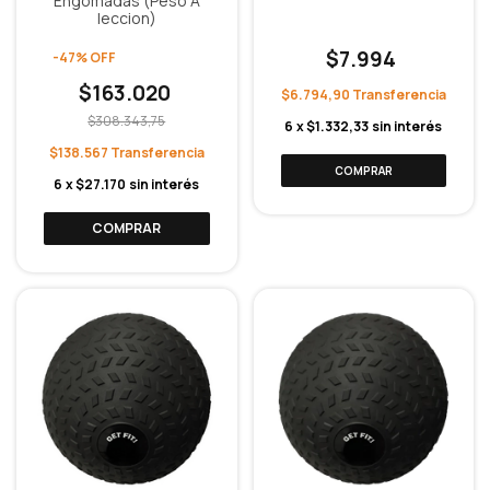
Engomadas (Peso A
leccion)
$7.994
-
47
%
OFF
$163.020
$6.794,90
$308.343,75
6
x
$1.332,33
sin interés
$138.567
6
x
$27.170
sin interés
COMPRAR