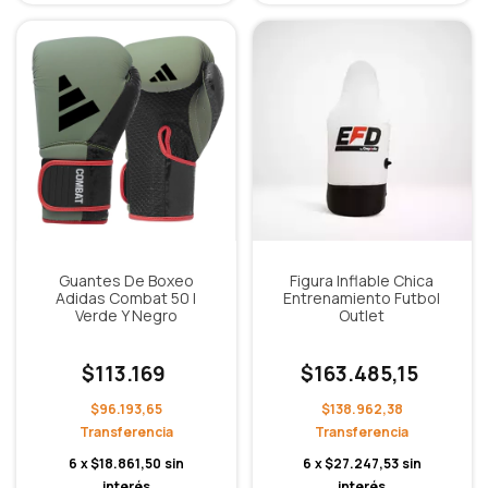
Guantes De Boxeo
Figura Inflable Chica
Adidas Combat 50 |
Entrenamiento Futbol
Verde Y Negro
Outlet
$113.169
$163.485,15
$96.193,65
$138.962,38
6
x
$18.861,50
sin
6
x
$27.247,53
sin
interés
interés