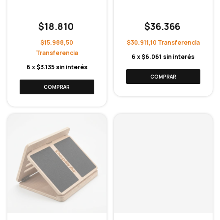
$18.810
$36.366
$15.988,50
$30.911,10
6
x
$6.061
sin interés
6
x
$3.135
sin interés