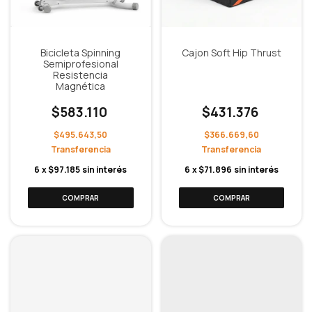
Bicicleta Spinning
Cajon Soft Hip Thrust
Semiprofesional
Resistencia
Magnética
$583.110
$431.376
$495.643,50
$366.669,60
6
x
$97.185
sin interés
6
x
$71.896
sin interés