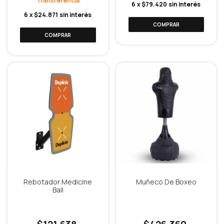
6
x
$79.420
sin interés
6
x
$24.871
sin interés
Rebotador Medicine
Muñeco De Boxeo
Ball