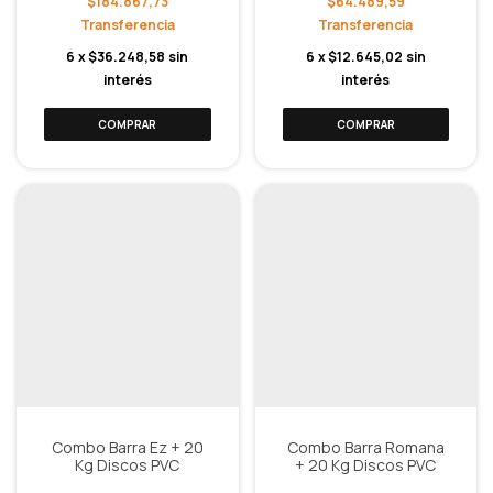
$184.867,73
$64.489,59
6
x
$36.248,58
sin
6
x
$12.645,02
sin
interés
interés
Combo Barra Ez + 20
Combo Barra Romana
Kg Discos PVC
+ 20 Kg Discos PVC