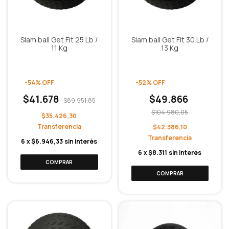
Slam ball Get Fit 25 Lb /
Slam ball Get Fit 30 Lb /
11 Kg
13 Kg
-
54
%
OFF
-
52
%
OFF
$41.678
$49.866
$89.951,85
$104.980,05
$35.426,30
$42.386,10
6
x
$6.946,33
sin interés
6
x
$8.311
sin interés