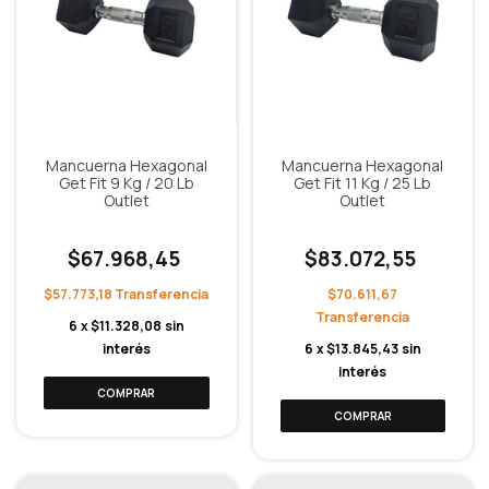
Mancuerna Hexagonal
Mancuerna Hexagonal
Get Fit 9 Kg / 20 Lb
Get Fit 11 Kg / 25 Lb
Outlet
Outlet
$67.968,45
$83.072,55
$57.773,18
$70.611,67
6
x
$11.328,08
sin
interés
6
x
$13.845,43
sin
interés