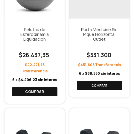
Pelotas de
Porta Medicine Sin
Esferodinamia
Pique Horizontal
Liquidacion
Outlet
$26.437,35
$531.300
$22.471,75
$451.605
6
x
$88.550
sin interés
6
x
$4.406,23
sin interés
COMPRAR