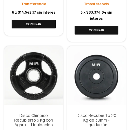
6
x
$14.542,17
sin interés
6
x
$83.374,04
sin
interés
Disco Olimpico
Disco Recubierto 20
Recubierto 5 Kg con
Kg de 30mm -
Agarre - Liquidación
Liquidación