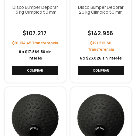
Disco Bumper Deporar
Disco Bumper Deporar
15 kg Olimpico 50 mm
20 kg Olimpico 50 mm
$107.217
$142.956
$91.134,45
$121.512,60
6
x
$17.869,50
sin
interés
6
x
$23.826
sin interés