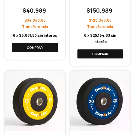
$40.989
$150.989
$34.840,65
$128.340,65
6
x
$6.831,50
sin interés
6
x
$25.164,83
sin
interés