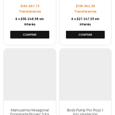
$184.867,73
$138.962,38
6
x
$36.248,58
sin
6
x
$27.247,53
sin
interés
interés
Mancuerna Hexagonal
Body Pump Pvc Rojo 1
Engomada Proyec 5 Kg
Kg Liquidación