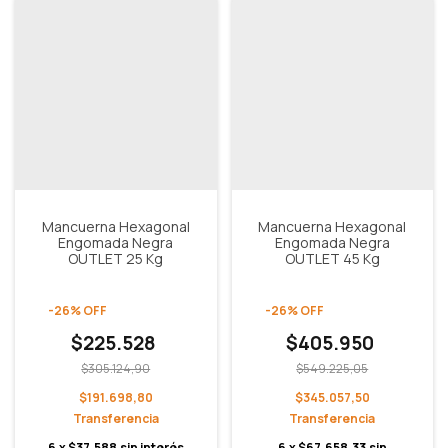
Mancuerna Hexagonal
Mancuerna Hexagonal
Engomada Negra
Engomada Negra
OUTLET 25 Kg
OUTLET 45 Kg
-
26
%
OFF
-
26
%
OFF
$225.528
$405.950
$305.124,90
$549.225,05
$191.698,80
$345.057,50
6
x
$37.588
sin interés
6
x
$67.658,33
sin