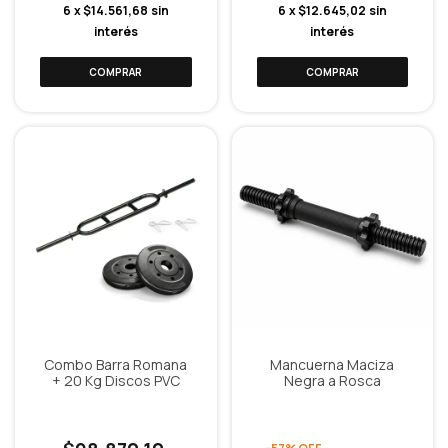
6
x
$14.561,68
sin
6
x
$12.645,02
sin
interés
interés
Combo Barra Romana
Mancuerna Maciza
+ 20 Kg Discos PVC
Negra a Rosca