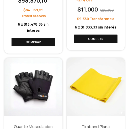
$98.870,10
-
57
%
OFF
$11.000
$84.039,59
$25.300
$9.350
6
x
$16.478,35
sin
6
x
$1.833,33
sin interés
interés
Guante Musculacion
Tiraband Plana