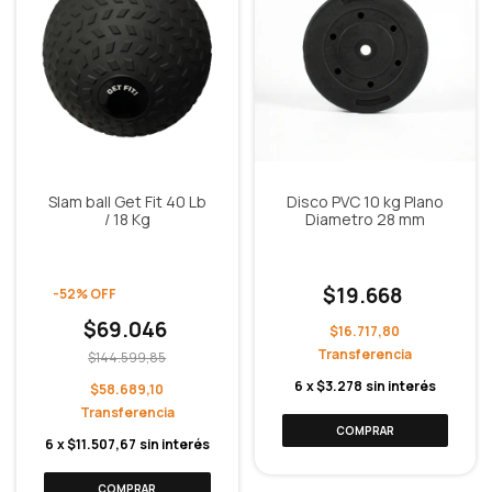
Slam ball Get Fit 40 Lb
Disco PVC 10 kg Plano
/ 18 Kg
Diametro 28 mm
$19.668
-
52
%
OFF
$69.046
$16.717,80
$144.599,85
6
x
$3.278
sin interés
$58.689,10
6
x
$11.507,67
sin interés